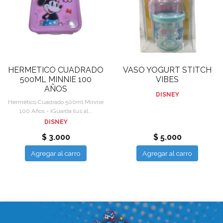
HERMETICO CUADRADO
VASO YOGURT STITCH
500ML MINNIE 100
VIBES
AÑOS
DISNEY
Hermético Cuadrado 500ml Minnie
100 Años - ¡Guarda tus al...
DISNEY
$ 3.000
$ 5.000
Agregar al carro
Agregar al carro