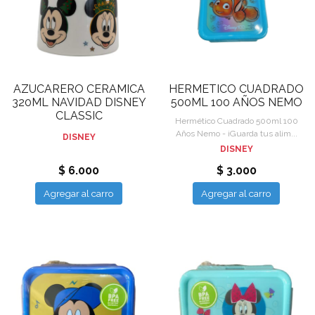
AZUCARERO CERAMICA
HERMETICO CUADRADO
320ML NAVIDAD DISNEY
500ML 100 AÑOS NEMO
CLASSIC
Hermético Cuadrado 500ml 100
Años Nemo - ¡Guarda tus alim...
DISNEY
DISNEY
$ 6.000
$ 3.000
Agregar al carro
Agregar al carro