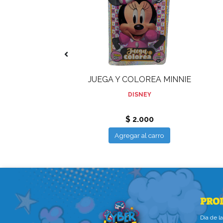
 Y COLOREA
JUEGA Y COLOREA MINNIE
INCESAS
DISNEY
DISNEY
 2.000
$ 2.000
ar al carro
Agregar al carro
PRO
Dìa de 