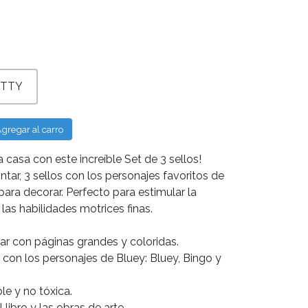
ITTY
gregar al carro
a casa con este increíble Set de 3 sellos!
intar, 3 sellos con los personajes favoritos de
rs para decorar. Perfecto para estimular la
 las habilidades motrices finas.
ntar con páginas grandes y coloridas.
d con los personajes de Bluey: Bluey, Bingo y
ble y no tóxica.
 libro y las obras de arte.