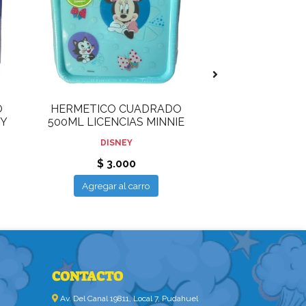
O
HERMETICO CUADRADO
JUEGA Y COLO
EY
500ML LICENCIAS MINNIE
CLUE
DISNEY
DISNE
$ 3.000
$ 2.0
Agregar al carro
Agregar al
CONTACTO
Av. Del Canal 19811, Local 7, Pudahuel