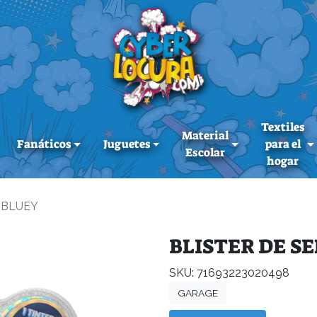
Textiles
Material
Fanáticos
Juguetes
para el
Escolar
hogar
 BLUEY
BLISTER DE S
SKU: 71693223020498
GARAGE