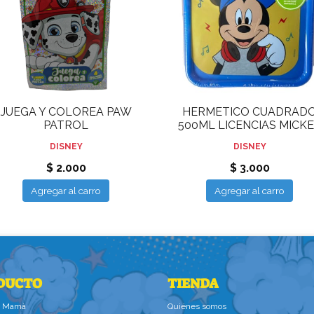
JUEGA Y COLOREA PAW
HERMETICO CUADRAD
PATROL
500ML LICENCIAS MICK
DISNEY
DISNEY
$ 2.000
$ 3.000
Agregar al carro
Agregar al carro
DUCTO
TIENDA
la Mamà
Quiénes somos