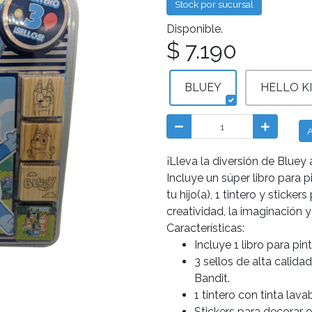
Stock por sucursal
Disponible.
$ 7.190
BLUEY
HELLO K
A
¡Lleva la diversión de Bluey 
Incluye un súper libro para p
tu hijo(a), 1 tintero y sticke
creatividad, la imaginación y
Características:
Incluye 1 libro para pi
3 sellos de alta calida
Bandit.
1 tintero con tinta lava
Stickers para decorar el