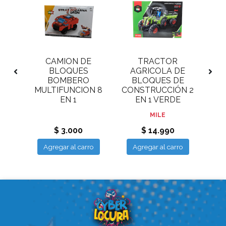
DE
CAMION DE
TRACTOR
ION
BLOQUES
AGRICOLA DE
M
 -
BOMBERO
BLOQUES DE
PS
MULTIFUNCION 8
CONSTRUCCIÓN 2
EN 1
EN 1 VERDE
MILE
$ 3.000
$ 14.990
ro
Agregar al carro
Agregar al carro
A