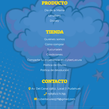
PRODUCTO
Dìa de la Mamà
Lo último
Disney
TIENDA
Quiénes somos
Cómo comprar
Sucursales
Condiciones
Comparte tu experiencia en CyberLocura
Política de Envíos
Política de devolución
CONTACTO
Av. Del Canal 19811, Local 7, Pudahuel
+56962271799
cyberlocura1976@gmail.com