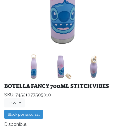
BOTELLA FANCY 700ML STITCH VIBES
SKU: 74521077505010
DISNEY
Stock por sucursal
Disponible.