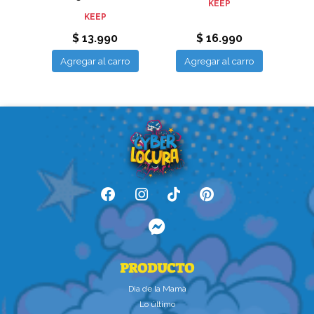
KEEP
KEEP
$ 13.990
$ 16.990
ro
Agregar al carro
Agregar al carro
A
PRODUCTO
Dìa de la Mamà
Lo último