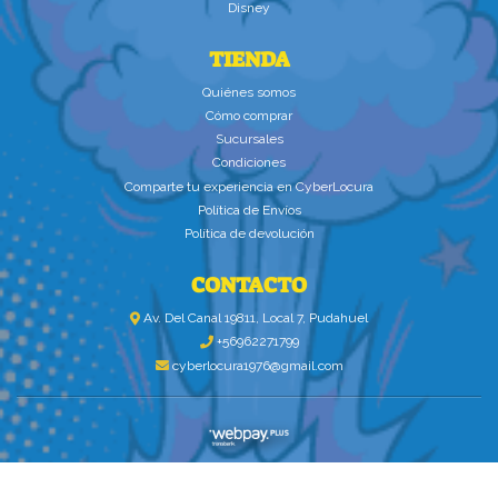
Disney
TIENDA
Quiénes somos
Cómo comprar
Sucursales
Condiciones
Comparte tu experiencia en CyberLocura
Política de Envíos
Política de devolución
CONTACTO
Av. Del Canal 19811, Local 7, Pudahuel
+56962271799
cyberlocura1976@gmail.com
CYBERLOCURA.COM © 2026