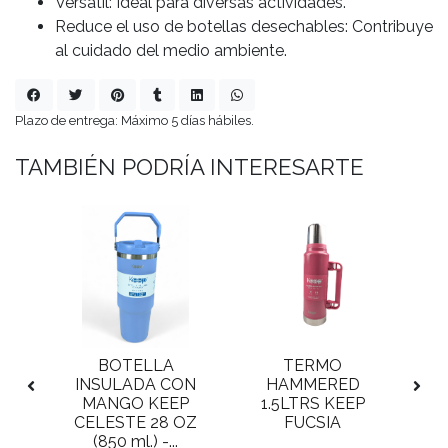
Versátil: Ideal para diversas actividades.
Reduce el uso de botellas desechables: Contribuye
al cuidado del medio ambiente.
Plazo de entrega: Máximo 5 días hábiles.
TAMBIÉN PODRÍA INTERESARTE
BOTELLA
TERMO
T
0L
INSULADA CON
HAMMERED
C
MANGO KEEP
1.5LTRS KEEP
L
CELESTE 28 OZ
FUCSIA
(850 ml.) -...