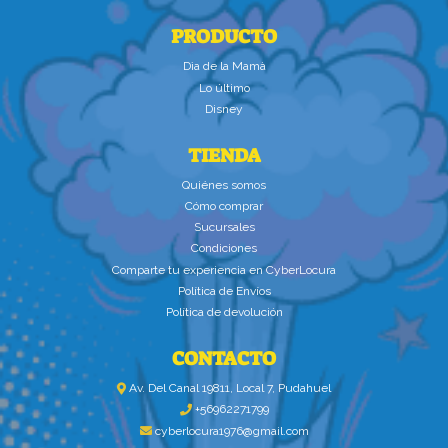
PRODUCTO
Dìa de la Mamà
Lo último
Disney
TIENDA
Quiénes somos
Cómo comprar
Sucursales
Condiciones
Comparte tu experiencia en CyberLocura
Política de Envíos
Política de devolución
CONTACTO
Av. Del Canal 19811, Local 7, Pudahuel
+56962271799
cyberlocura1976@gmail.com