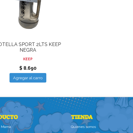
OTELLA SPORT 2LTS KEEP
NEGRA
KEEP
$ 8.690
Agregar al carro
DUCTO
TIENDA
la Mamà
Quiénes somos