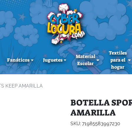
Textiles
Material
Fanáticos
Juguetes
para el
Escolar
hogar
TS KEEP AMARILLA
BOTELLA SPOR
AMARILLA
SKU: 71985583997230