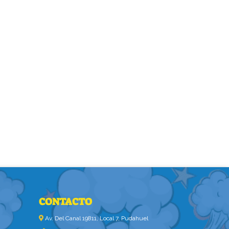
CONTACTO
Av. Del Canal 19811, Local 7, Pudahuel