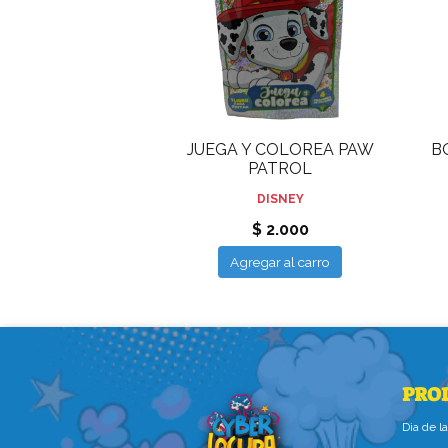
JUEGA Y COLOREA PAW
B
PATROL
DISNEY
$ 2.000
Agregar al carro
PRO
Dìa de 