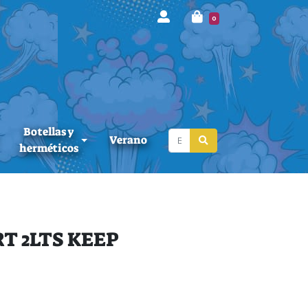
0
Botellas y
Verano
herméticos
T 2LTS KEEP