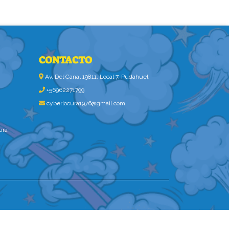
CONTACTO
Av. Del Canal 19811, Local 7, Pudahuel
+56962271799
cyberlocura1976@gmail.com
ura