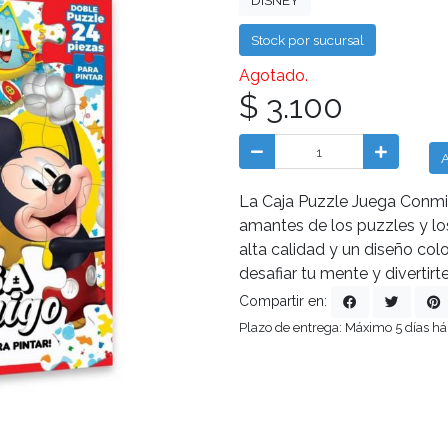
DISNEY
Stock por sucursal
Agotado.
$ 3.100
La Caja Puzzle Juega Conmig
amantes de los puzzles y l
alta calidad y un diseño colo
desafiar tu mente y divertirte
Compartir en:
Plazo de entrega: Máximo 5 días há