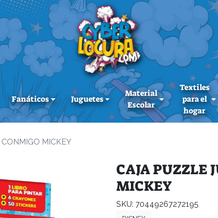
Textiles
Material
Fanáticos
Juguetes
para el
Escolar
hogar
A CONMIGO MICKEY
CAJA PUZZLE 
MICKEY
SKU: 70449267272195