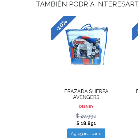
TAMBIÉN PODRÍA INTERESAR
-10%
-
FRAZADA SHERPA
AVENGERS
DISNEY
$ 20.990
$ 18.891
Agregar al carro