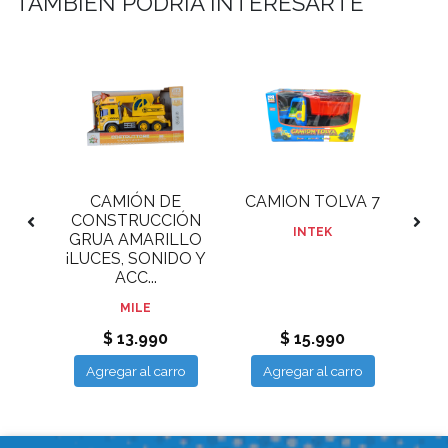
TAMBIÉN PODRÍA INTERESARTE
Z
CAMIÓN DE
CAMION TOLVA 7
B
NES
CONSTRUCCIÓN
INTEK
E
GRUA AMARILLO
LUZ
¡LUCES, SONIDO Y
ACC...
MILE
$ 13.990
$ 15.990
ro
Agregar al carro
Agregar al carro
A