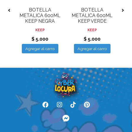
BOTELLA
BOTELLA
TEEL
METALICA 600ML
METALICA 600ML
ME
U
KEEP NEGRA
KEEP VERDE
KE
KEEP
KEEP
$ 5.000
$ 5.000
ro
Agregar al carro
Agregar al carro
A