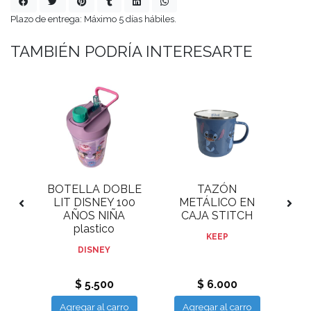
Plazo de entrega: Máximo 5 días hábiles.
TAMBIÉN PODRÍA INTERESARTE
O
BOTELLA DOBLE
TAZÓN
 ML
LIT DISNEY 100
METÁLICO EN
Q
AÑOS NIÑA
CAJA STITCH
8
plastico
PR
KEEP
DISNEY
$ 5.500
$ 6.000
ro
Agregar al carro
Agregar al carro
A