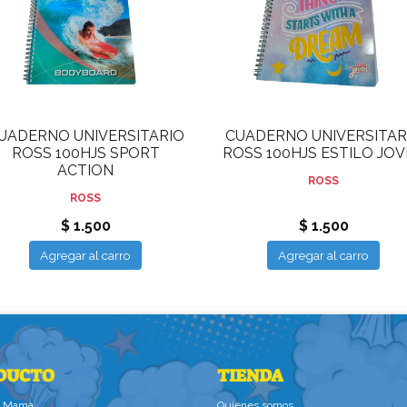
UADERNO UNIVERSITARIO
CUADERNO UNIVERSITAR
ROSS 100HJS SPORT
ROSS 100HJS ESTILO JO
ACTION
ROSS
ROSS
$ 1.500
$ 1.500
Agregar al carro
Agregar al carro
DUCTO
TIENDA
la Mamà
Quiénes somos