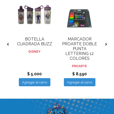
R
BOTELLA
MARCADOR
BLE
CUADRADA BUZZ
PROARTE DOBLE
PR
PUNTA
DISNEY
24
LETTERING 12
L
COLORES
PROARTE
$ 5.000
$ 8.590
ro
Agregar al carro
Agregar al carro
A