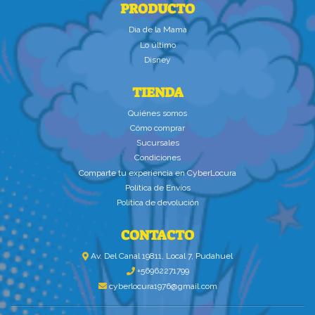
PRODUCTO
Dìa de la Mamà
Lo último
Disney
TIENDA
Quiénes somos
Cómo comprar
Sucursales
Condiciones
Comparte tu experiencia en CyberLocura
Política de Envíos
Política de devolución
CONTACTO
Av. Del Canal 19811, Local 7, Pudahuel
+56962271799
cyberlocura1976@gmail.com