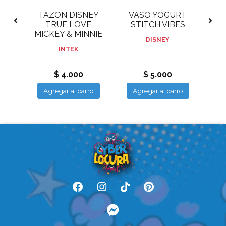
BLE
TAZON DISNEY
VASO YOGURT
ES
A
TRUE LOVE
STITCH VIBES
ND
MICKEY & MINNIE
S
DISNEY
INTEK
$ 4.000
$ 5.000
ro
Agregar al carro
Agregar al carro
A