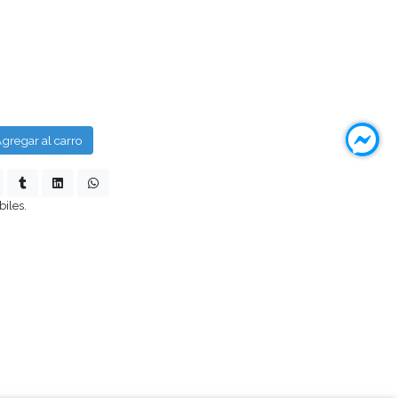
gregar al carro
biles.