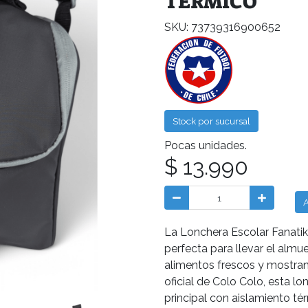
TÈRMICO
SKU: 73739316900652
Stock por sucursal
Pocas unidades.
$ 13.990
A
La Lonchera Escolar Fanati
perfecta para llevar el almu
alimentos frescos y mostran
oficial de Colo Colo, esta 
principal con aislamiento té