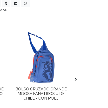
biles.
DE
BOLSO CRUZADO GRANDE
LONCHERA 
LO
MOOSE FANATIKOS U DE
FANATIKOS 
CHILE - CON MUL...
CATÒLICA - PRÀ
FANATI