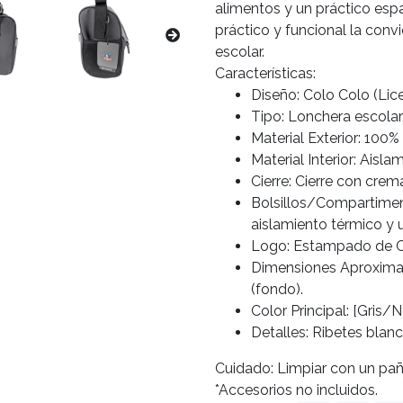
alimentos y un práctico espac
práctico y funcional la conv
escolar.
Características:
Diseño: Colo Colo (Licen
Tipo: Lonchera escola
Material Exterior: 100% 
Material Interior: Aisla
Cierre: Cierre con crem
Bolsillos/Compartimen
aislamiento térmico y u
Logo: Estampado de C
Dimensiones Aproximad
(fondo).
Color Principal: [Gris/
Detalles: Ribetes blanc
Cuidado: Limpiar con un pa
*Accesorios no incluidos.