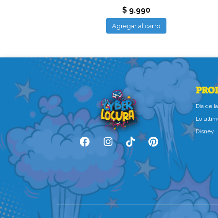
 13.990
$ 9.990
ar al carro
Agregar al carro
PRO
Dìa de 
Lo últim
Disney