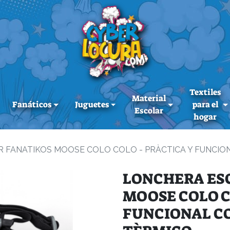
Textiles
Material
Fanáticos
Juguetes
para el
Escolar
hogar
 FANATIKOS MOOSE COLO COLO - PRÀCTICA Y FUNCIO
LONCHERA ES
MOOSE COLO C
FUNCIONAL C