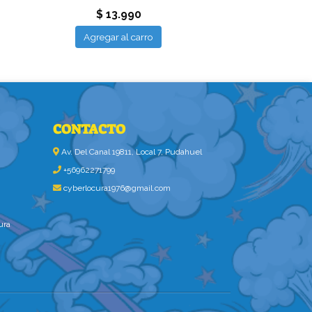
$ 13.990
$ 13.
Agregar al carro
Agregar al
CONTACTO
Av. Del Canal 19811, Local 7, Pudahuel
+56962271799
cyberlocura1976@gmail.com
ura