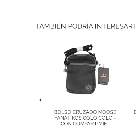
TAMBIÉN PODRÍA INTERESAR
RA ESCOLAR
BOLSO CRUZADO MOOSE
KOS MOOSE U
FANATIKOS COLO COLO -
 PRÀCTICA Y ...
CON COMPARTIMIE...
NATICOS