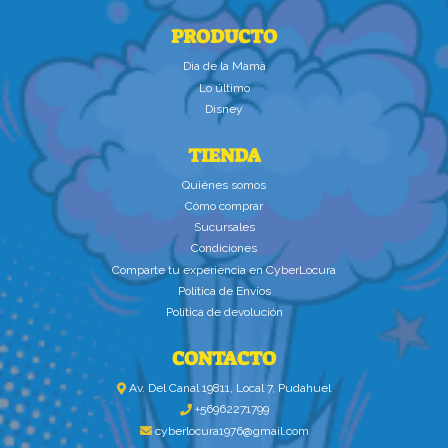
PRODUCTO
Dìa de la Mamà
Lo último
Disney
TIENDA
Quiénes somos
Cómo comprar
Sucursales
Condiciones
Comparte tu experiencia en CyberLocura
Política de Envíos
Política de devolución
CONTACTO
Av. Del Canal 19811, Local 7, Pudahuel
+56962271799
cyberlocura1976@gmail.com