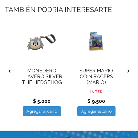
TAMBIÉN PODRÍA INTERESARTE
ION
MONEDERO
SUPER MARIO
S
LLAVERO SILVER
COIN RACERS
C
N
THE HEDGEHOG
(MARIO)
INTEK
$ 5.000
$ 9.500
ro
Agregar al carro
Agregar al carro
A