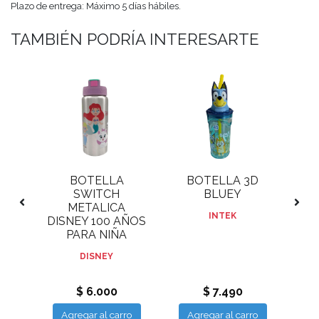
Plazo de entrega: Máximo 5 días hábiles.
TAMBIÉN PODRÍA INTERESARTE
AR
BOTELLA
BOTELLA 3D
N
SWITCH
BLUEY
METALICA
BL
INTEK
DISNEY 100 AÑOS
 Y
PARA NIÑA
DISNEY
$ 6.000
$ 7.490
ro
Agregar al carro
Agregar al carro
A