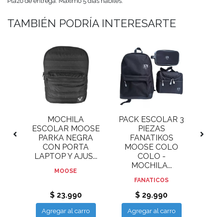
Plazo de entrega: Máximo 5 días hábiles.
TAMBIÉN PODRÍA INTERESARTE
OSE
MOCHILA
PACK ESCOLAR 3
MO
E
ESCOLAR MOOSE
PIEZAS
B
RIS:
PARKA NEGRA
FANATIKOS
DIS
 CON
CON PORTA
MOOSE COLO
LAPTOP Y AJUS...
COLO -
COM
MOCHILA...
MOOSE
FANATICOS
$ 23.990
$ 29.990
ro
Agregar al carro
Agregar al carro
A