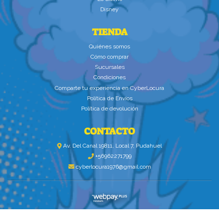
Disney
TIENDA
Quiénes somos
Cómo comprar
Sucursales
Condiciones
Comparte tu experiencia en CyberLocura
Política de Envíos
Política de devolución
CONTACTO
Av. Del Canal 19811, Local 7, Pudahuel
+56962271799
cyberlocura1976@gmail.com
CYBERLOCURA.COM © 2026