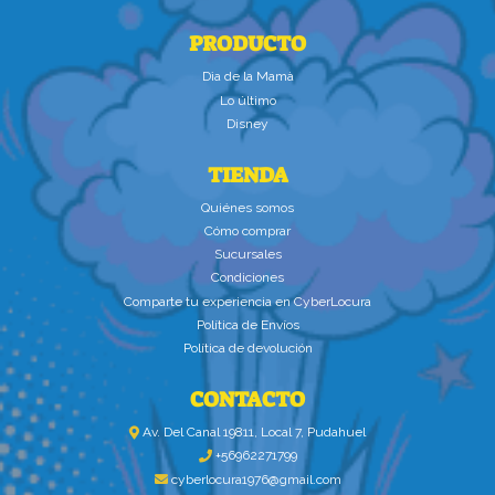
PRODUCTO
Dìa de la Mamà
Lo último
Disney
TIENDA
Quiénes somos
Cómo comprar
Sucursales
Condiciones
Comparte tu experiencia en CyberLocura
Política de Envíos
Política de devolución
CONTACTO
Av. Del Canal 19811, Local 7, Pudahuel
+56962271799
cyberlocura1976@gmail.com