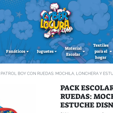
Textiles
Material
Fanáticos
Juguetes
para el
Escolar
hogar
PATROL BOY CON RUEDAS: MOCHILA, LONCHERA Y ESTU
PACK ESCOLAR
RUEDAS: MOCH
ESTUCHE DISN