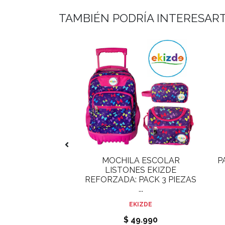
TAMBIÉN PODRÍA INTERESAR
LAR MICKEY CON
MOCHILA ESCOLAR
P
: MOCHILA,
LISTONES EKIZDE
A Y ESTUC...
REFORZADA: PACK 3 PIEZAS
...
INTEK
EKIZDE
 33.990
$ 49.990