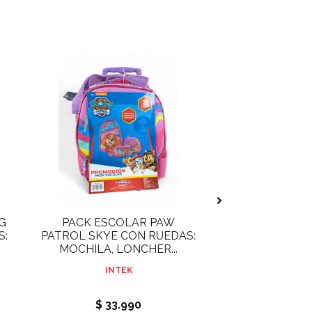
G
PACK ESCOLAR PAW
PACK ESCOLAR 
S:
PATROL SKYE CON RUEDAS:
RUEDAS: M
MOCHILA, LONCHER...
LONCHERA Y 
INTEK
INTE
$ 33.990
$ 33.