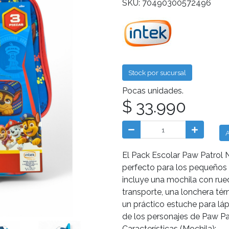
SKU: 70490300572496
Stock por sucursal
Pocas unidades.
$ 33.990
A
El Pack Escolar Paw Patrol 
perfecto para los pequeños 
incluye una mochila con rueda
transporte, una lonchera té
un práctico estuche para láp
de los personajes de Paw Patr
Características (Mochila):