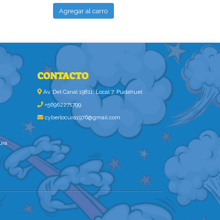
Agregar al carro
Agregar al
CONTACTO
Av. Del Canal 19811, Local 7, Pudahuel
+56962271799
cyberlocura1976@gmail.com
ura