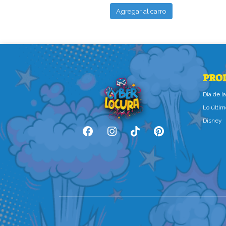
ar al carro
Agregar al carro
PRO
Dìa de 
Lo últim
Disney