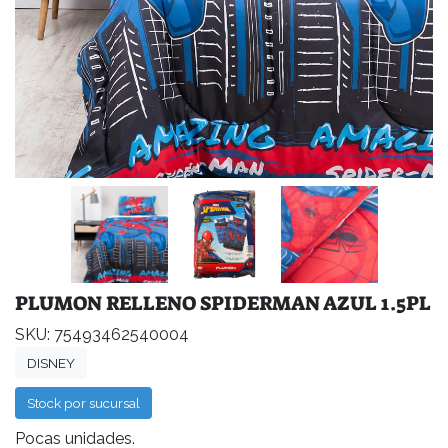
PLUMON RELLENO SPIDERMAN AZUL 1.5PL
SKU: 75493462540004
DISNEY
Stock por sucursal
Pocas unidades.