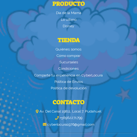
PRODUCTO
Dìa de la Mamà
Lo último
Disney
TIENDA
Quiénes somos
Cómo comprar
Sucursales
Condiciones
Comparte tu experiencia en CyberLocura
Política de Envíos
Política de devolución
CONTACTO
Av. Del Canal 19811, Local 7, Pudahuel
+56962271799
cyberlocura1976@gmail.com