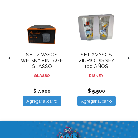
OS
SET 4 VASOS
SET 2 VASOS
SE
WHISKY VINTAGE
VIDRIO DISNEY
ON
GLASSO
100 AÑOS
GLASSO
DISNEY
$ 7.000
$ 5.500
ro
Agregar al carro
Agregar al carro
A