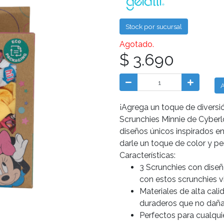
Stock por sucursal
Agotado.
$ 3.690
¡Agrega un toque de diversió
Scrunchies Minnie de Cyberlo
diseños únicos inspirados e
darle un toque de color y pe
Características:
3 Scrunchies con dise
con estos scrunchies vi
Materiales de alta cal
duraderos que no dañan
Perfectos para cualquie