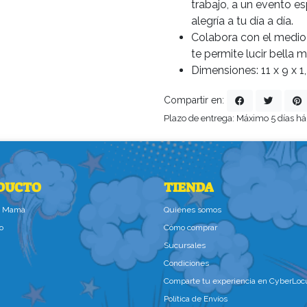
trabajo, a un evento e
alegría a tu día a día.
Colabora con el medi
te permite lucir bella 
Dimensiones: 11 x 9 x 
Compartir en:
Plazo de entrega: Máximo 5 días há
DUCTO
TIENDA
la Mamà
Quiénes somos
o
Cómo comprar
Sucursales
Condiciones
Comparte tu experiencia en CyberLoc
Política de Envíos