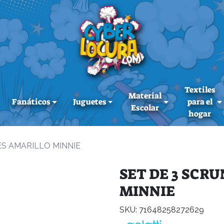
Textiles
Material
Fanáticos
Juguetes
para el
Escolar
hogar
ES AMARILLO MINNIE
SET DE 3 SCR
MINNIE
SKU: 71648258272629