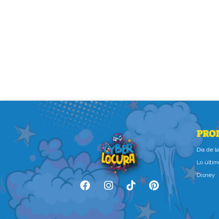
PRO
Dìa de 
Lo últim
Disney