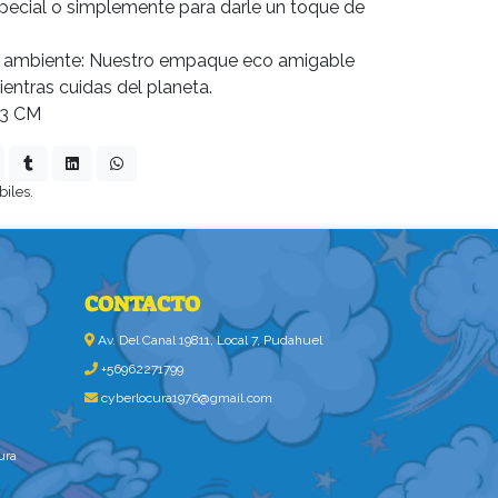
special o simplemente para darle un toque de
o ambiente: Nuestro empaque eco amigable
mientras cuidas del planeta.
1,3 CM
biles.
CONTACTO
Av. Del Canal 19811, Local 7, Pudahuel
+56962271799
cyberlocura1976@gmail.com
ura