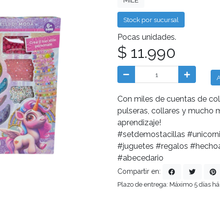
MILE
Stock por sucursal
Pocas unidades.
$ 11.990
A
Con miles de cuentas de colo
pulseras, collares y mucho má
aprendizaje!
#setdemostacillas #unicorni
#juguetes #regalos #hecho
#abecedario
Compartir en:
Plazo de entrega: Máximo 5 días há