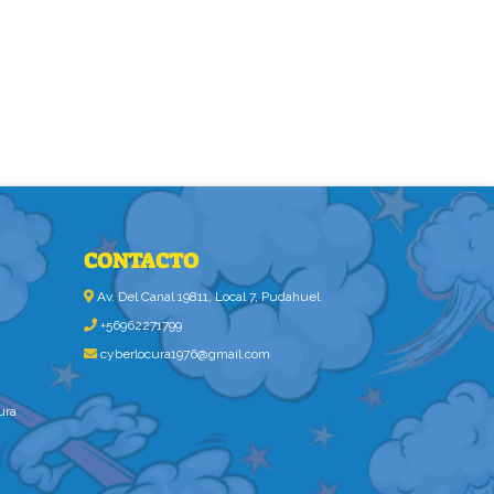
CONTACTO
Av. Del Canal 19811, Local 7, Pudahuel
+56962271799
cyberlocura1976@gmail.com
ura