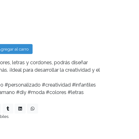
gregar al carro
res, letras y cordones, podrás diseñar
s. ¡Ideal para desarrollar la creatividad y el
o #personalizado #creatividad #infantiles
amano #diy #moda #colores #letras
biles.