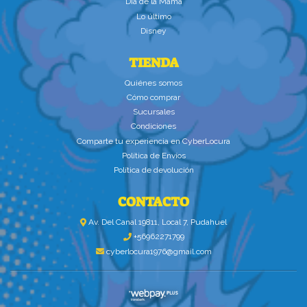
Dìa de la Mamà
Lo último
Disney
TIENDA
Quiénes somos
Cómo comprar
Sucursales
Condiciones
Comparte tu experiencia en CyberLocura
Política de Envíos
Política de devolución
CONTACTO
Av. Del Canal 19811, Local 7, Pudahuel
+56962271799
cyberlocura1976@gmail.com