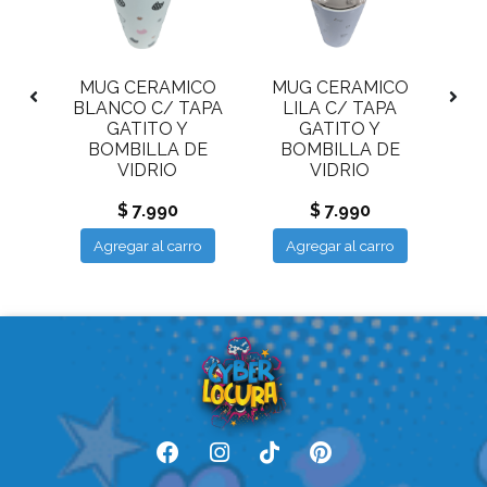
ICO
MUG CERAMICO
MUG CERAMICO
MU
APA
BLANCO C/ TAPA
LILA C/ TAPA
RO
GATITO Y
GATITO Y
DE
BOMBILLA DE
BOMBILLA DE
B
VIDRIO
VIDRIO
$ 7.990
$ 7.990
ro
Agregar al carro
Agregar al carro
A