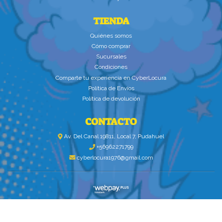
TIENDA
Quiénes somos
Cómo comprar
Sucursales
Condiciones
Comparte tu experiencia en CyberLocura
Política de Envíos
Política de devolución
CONTACTO
Av. Del Canal 19811, Local 7, Pudahuel
+56962271799
cyberlocura1976@gmail.com
CYBERLOCURA.COM © 2026