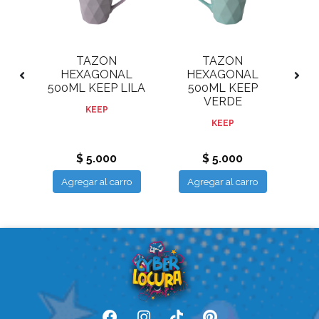
TAZON
TAZON
T
L
HEXAGONAL
HEXAGONAL
P
500ML KEEP LILA
500ML KEEP
C
O
VERDE
G
KEEP
KEEP
$ 5.000
$ 5.000
ro
Agregar al carro
Agregar al carro
A