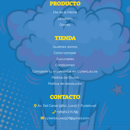
PRODUCTO
Dìa de la Mamà
Lo último
Disney
TIENDA
Quiénes somos
Cómo comprar
Sucursales
Condiciones
Comparte tu experiencia en CyberLocura
Política de Envíos
Política de devolución
CONTACTO
Av. Del Canal 19811, Local 7, Pudahuel
+56962271799
cyberlocura1976@gmail.com