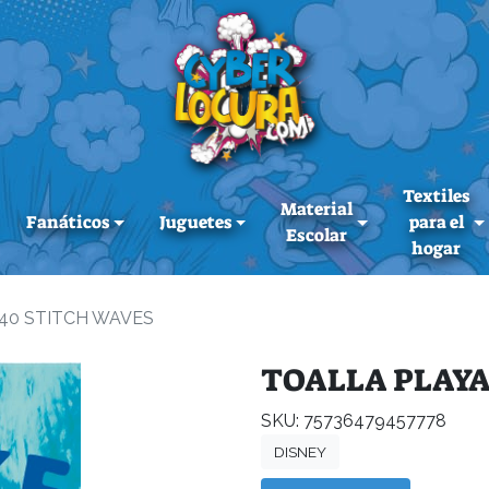
Textiles
Material
Fanáticos
Juguetes
para el
Escolar
hogar
40 STITCH WAVES
TOALLA PLAYA
SKU: 75736479457778
DISNEY