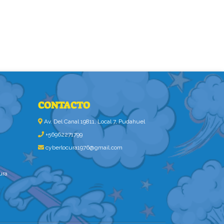
CONTACTO
Av. Del Canal 19811, Local 7, Pudahuel
+56962271799
cyberlocura1976@gmail.com
ura