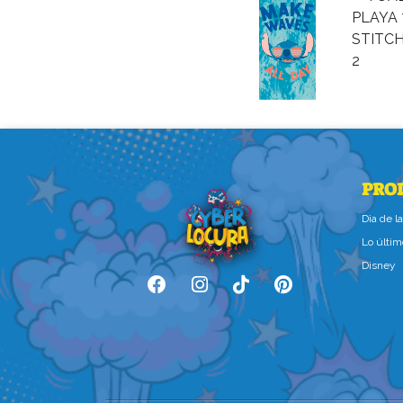
PRO
Dìa de 
Lo últim
Disney