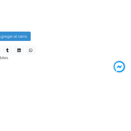
gregar al carro
biles.