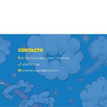
CONTACTO
Av. Del Canal 19811, Local 7, Pudahuel
+56962271799
cyberlocura1976@gmail.com
ura