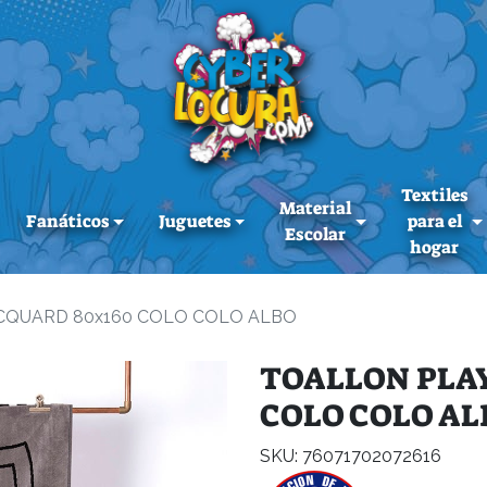
Textiles
Material
Fanáticos
Juguetes
para el
Escolar
hogar
CQUARD 80x160 COLO COLO ALBO
TOALLON PLAY
COLO COLO AL
SKU: 76071702072616