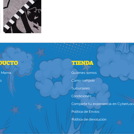
DUCTO
TIENDA
la Mamà
Quiénes somos
o
Cómo comprar
Sucursales
Condiciones
Comparte tu experiencia en CyberLoc
Política de Envíos
Política de devolución