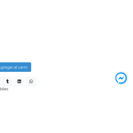
gregar al carro
biles.