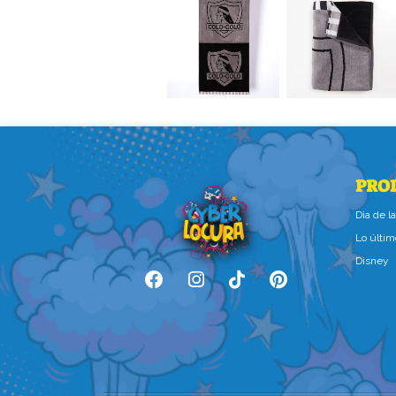
PRO
Dìa de 
Lo últim
Disney