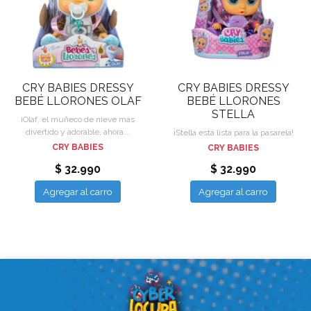
CRY BABIES DRESSY
CRY BABIES DRESSY
BEBÉ LLORONES OLAF
BEBÉ LLORONES
STELLA
¡Olaf, el muñeco de nieve más
divertido y adorable, ahora...
¡Stella está lista para la pasarela!
CRY BABIES
CRY BABIES
$ 32.990
$ 32.990
Agregar al carro
Agregar al carro