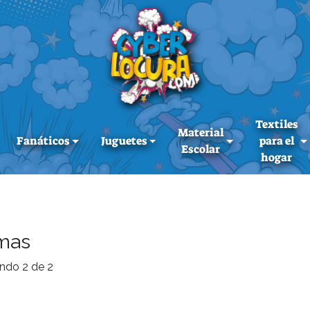
Textiles
Material
Fanáticos
Juguetes
para el
Escolar
hogar
mas
ndo 2 de 2