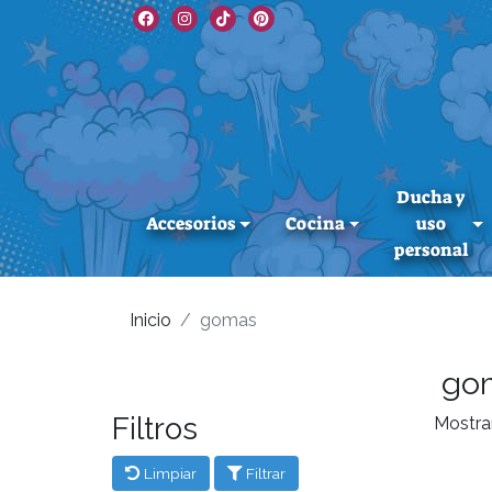
Ducha y
Accesorios
Cocina
uso
personal
Inicio
gomas
go
Filtros
Mostra
Limpiar
Filtrar