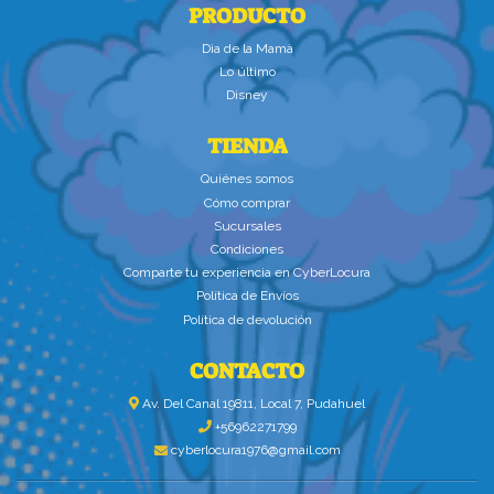
PRODUCTO
Dìa de la Mamà
Lo último
Disney
TIENDA
Quiénes somos
Cómo comprar
Sucursales
Condiciones
Comparte tu experiencia en CyberLocura
Política de Envíos
Política de devolución
CONTACTO
Av. Del Canal 19811, Local 7, Pudahuel
+56962271799
cyberlocura1976@gmail.com