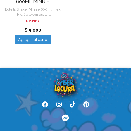
600ML MINNIE
Botella Shaker Minnie 600ml Intek
- Hidrátate con estilo ...
DISNEY
$ 5.000
Agregar al carro