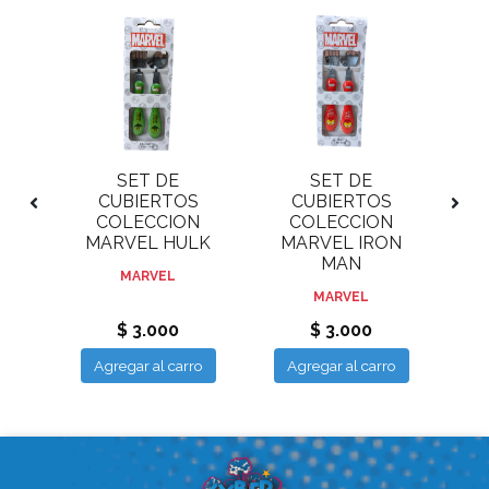
ADO
SET DE
SET DE
N
CUBIERTOS
CUBIERTOS
ON
COLECCION
COLECCION
MARVEL HULK
MARVEL IRON
AM
MAN
MARVEL
MARVEL
$ 3.000
$ 3.000
ro
Agregar al carro
Agregar al carro
A